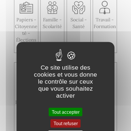
Papiers -
Famille -
Social -
Travail -
Citoyenne
Scolarité
Santé
Formation
té -
Élections
Ce site utilise des
cookies et vous donne
le contrôle sur ceux
que vous souhaitez
activer
Logement
Transport
Argent -
Justice
s -
Impôts -
Tout accepter
Mobilité
Consomm
ation
Tout refuser