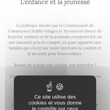
L'enfance et la jeunesse
La politique menée par la Communauté de
Communes Chablis Villages et Terroirs en faveur de
la petite enfance et de la jeunesse a toujours été un
axe essentiel pris en compte, ce pour apporter aux
familles qui vivent sur notre territoire le confort et
la sécurité pour leurs enfants.
Besoin de trouve une crèche, une nourrice ?
Comment occuper leur mercredi, ou les vacances
scolaires ?
Trouver un enseignement sportif ou musical ?
Ce site utilise des
cookies et vous donne
Consulter le site internet de la communauté de
le contrôle sur ceux